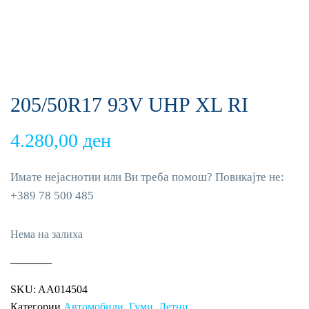
205/50R17 93V UHP XL RI
4.280,00
ден
Имате нејаснотии или Ви треба помош? Повикајте не:
+389 78 500 485
Нема на залиха
SKU:
AA014504
Категории
Автомобили
,
Гуми
,
Летни