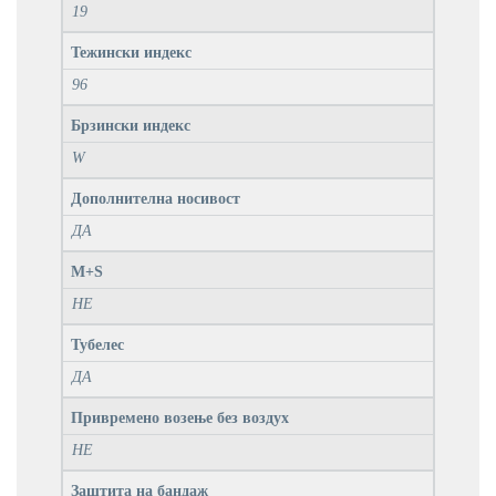
19
Тежински индекс
96
Брзински индекс
W
Дополнителна носивост
ДА
M+S
НЕ
Тубелес
ДА
Привремено возење без воздух
НЕ
Заштита на бандаж