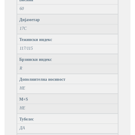
60
Дијаметар
17C
Тежински индекс
117/115
Брзински индекс
R
Дополнителна носивост
НЕ
M+S
НЕ
Тубелес
ДА