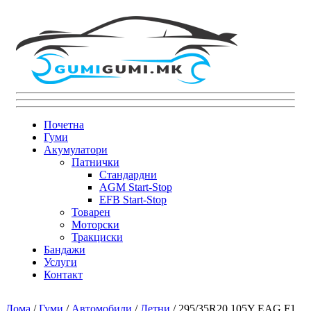
Почетна
Гуми
Акумулатори
Патнички
Стандардни
AGM Start-Stop
EFB Start-Stop
Товарен
Моторски
Тракциски
Бандажи
Услуги
Контакт
Дома
/
Гуми
/
Автомобили
/
Летни
/ 295/35R20 105Y EAG F1