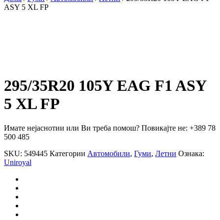
ASY 5 XL FP
295/35R20 105Y EAG F1 ASY
5 XL FP
Имате нејаснотии или Ви треба помош? Повикајте не: +389 78
500 485
SKU:
549445
Категории
Автомобили
,
Гуми
,
Летни
Ознака:
Uniroyal