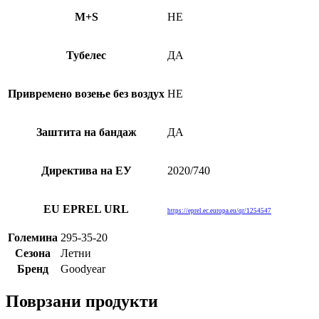
M+S
НЕ
Тубелес
ДА
Привремено возење без воздух
НЕ
Заштита на бандаж
ДА
Директива на ЕУ
2020/740
EU EPREL URL
https://eprel.ec.europa.eu/qr/1254547
Големина
295-35-20
Сезона
Летни
Бренд
Goodyear
Поврзани продукти