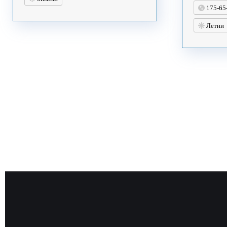
175-65
Летни