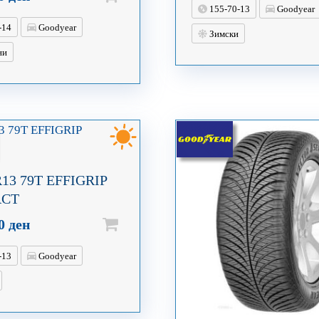
155-70-13
Goodyear
-14
Goodyear
Зимски
ни
R13 79T EFFIGRIP
ACT
00
ден
-13
Goodyear