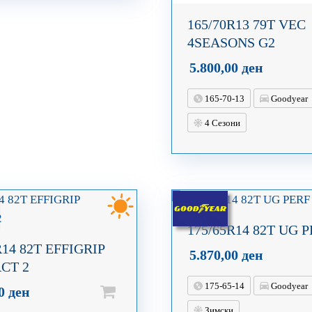
165/70R13 79T VEC
4SEASONS G2
5.800,00
ден
165-70-13
Goodyear
4 Сезони
175/65R14 82T UG P
R14 82T EFFIGRIP
5.870,00
ден
CT 2
175-65-14
Goodyear
00
ден
Зимски