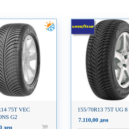
R14 75T VEC
155/70R13 75T UG 8
ONS G2
7.110,00
ден
00
ден