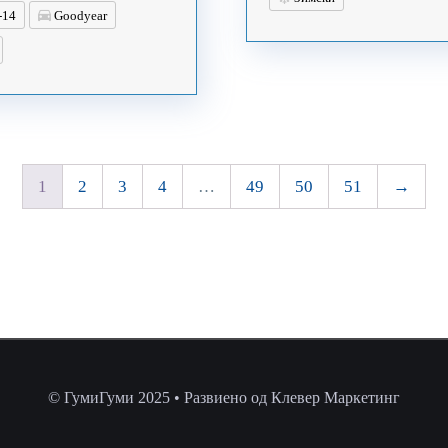
-14
Goodyear
1
2
3
4
…
49
50
51
→
© ГумиГуми 2025 • Развиено од Клевер Маркетинг