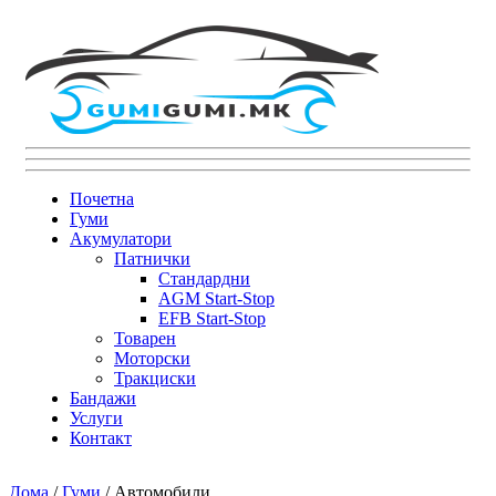
Почетна
Гуми
Акумулатори
Патнички
Стандардни
AGM Start-Stop
EFB Start-Stop
Товарен
Моторски
Тракциски
Бандажи
Услуги
Контакт
Дома
/
Гуми
/ Автомобили