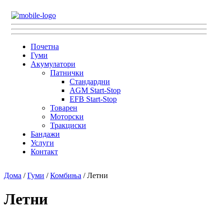
Почетна
Гуми
Акумулатори
Патнички
Стандардни
AGM Start-Stop
EFB Start-Stop
Товарен
Моторски
Тракциски
Бандажи
Услуги
Контакт
Дома
/
Гуми
/
Комбиња
/ Летни
Летни