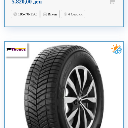
5.820,00
ден
195-70-15C
Riken
4 Сезони