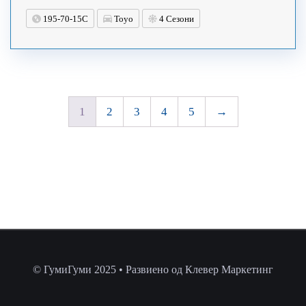
195-70-15C
Toyo
4 Сезони
1
2
3
4
5
→
© ГумиГуми 2025 • Развиено од Клевер Маркетинг