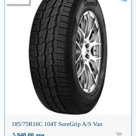
185/75R16C 104T SureGrip A/S Van
5.840,00
ден