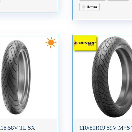
Летни
R18 58V TL SX
110/80R19 59V M+S