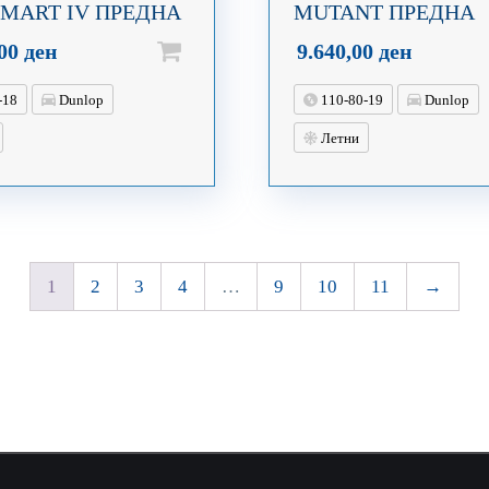
MART IV ПРЕДНА
MUTANT ПРЕДНА
,00
ден
9.640,00
ден
-18
Dunlop
110-80-19
Dunlop
Летни
1
2
3
4
…
9
10
11
→