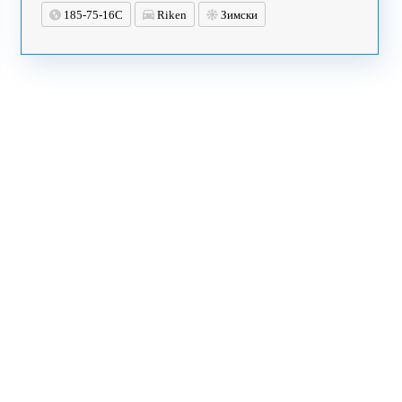
185-75-16C
Riken
Зимски