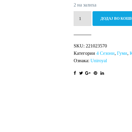
2 на залиха
185/75R16C
ДОДАЈ ВО КОШ
104T
SureGrip
A/S
SKU:
221023570
Van
Категории
4 Сезони
,
Гуми
,
количина
Ознака:
Uniroyal