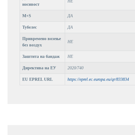
НЕ
носивост
M+S
ДА
Тубелес
ДА
Привремено возење
НЕ
без воздух
Заштита на бандаж
НЕ
Директива на ЕУ
2020/740
EU EPREL URL
https://eprel.ec.europa.eu/qr/833834