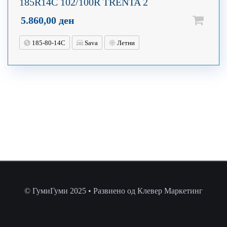
185R14C 102/100R TRENTA 2
5.860,00
ден
185-80-14C
Sava
Летни
© ГумиГуми 2025 • Развиено од Клевер Маркетинг