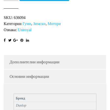
59M
TT
SKU:
636094
GEOMAX
Категории
Гуми
,
Зимски
,
Мотори
MX33
Ознака:
Uniroyal
ЗАДНА
количина
Дополнителни информации
Основни информации
Бренд
Dunlop