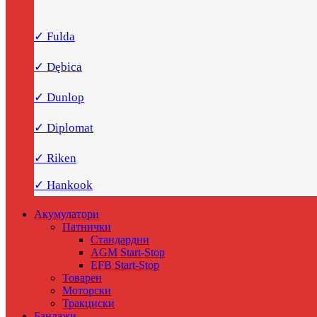
✓ Fulda
✓ Dębica
✓ Dunlop
✓ Diplomat
✓ Riken
✓ Hankook
Акумулатори
Патнички
Стандардни
AGM Start-Stop
EFB Start-Stop
Товарен
Моторски
Тракциски
Бандажи