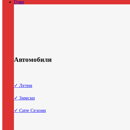
Гуми
Автомобили
✓ Летни
✓ Зимски
✓ Сите Сезони