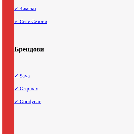
✓ Зимски
✓ Сите Сезони
Брендови
✓ Sava
✓ Gripmax
✓ Goodyear