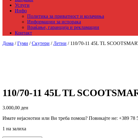
Услуги
Инфо
Политика за приватност и колачиња
Информации за испорака
Враќање, гаранција и рекламации
Контакт
Дома
/
Гуми
/
Скутери
/
Летни
/ 110/70-11 45L TL SCOOTSM
110/70-11 45L TL SCOOTSM
3.000,00
ден
Имате нејаснотии или Ви треба помош? Повикајте не: +389 78 
1 на залиха