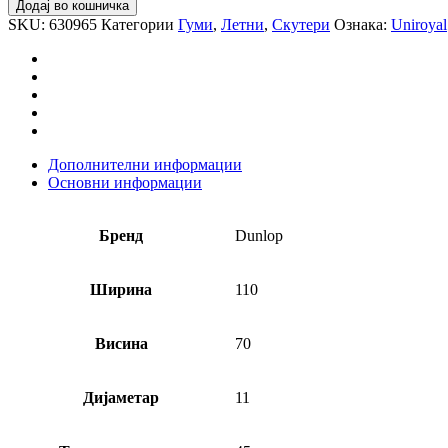
110/70-
Додај во кошничка
11
SKU:
630965
Категории
Гуми
,
Летни
,
Скутери
Ознака:
Uniroyal
45L
TL
SCOOTSMART
ПРЕДНА
количина
Дополнителни информации
Основни информации
Бренд
Dunlop
Ширина
110
Висина
70
Дијаметар
11