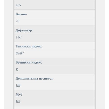
165
Висина
70
Дијаметар
14C
Тежински индекс
89/87
Брзински индекс
R
Дополнителна носивост
НЕ
M+S
НЕ