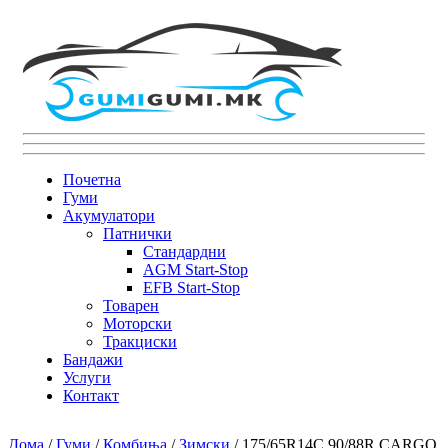
Почетна
Гуми
Акумулатори
Патнички
Стандардни
AGM Start-Stop
EFB Start-Stop
Товарен
Моторски
Тракциски
Бандажи
Услуги
Контакт
Дома
/
Гуми
/
Комбиња
/
Зимски
/ 175/65R14C 90/88R CARGO