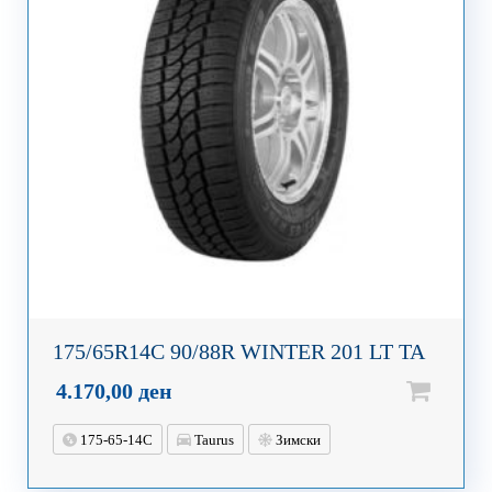
175/65R14C 90/88R WINTER 201 LT TA
4.170,00
ден
175-65-14C
Taurus
Зимски