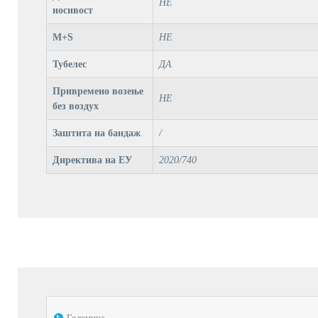
НЕ
носивост
M+S
НЕ
Тубелес
ДА
Привремено возење
НЕ
без воздух
Заштита на бандаж
/
Директива на ЕУ
2020/740
Големина