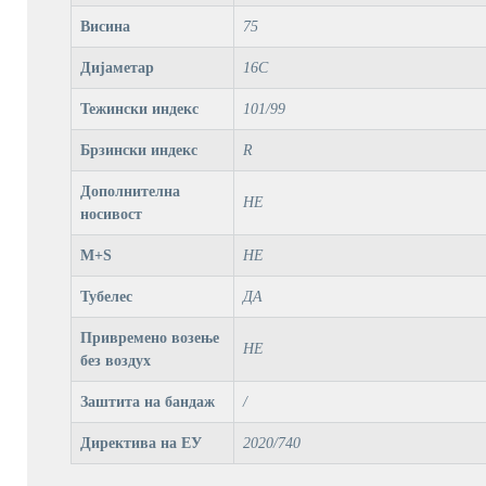
Висина
75
Дијаметар
16C
Тежински индекс
101/99
Брзински индекс
R
Дополнителна
НЕ
носивост
M+S
НЕ
Тубелес
ДА
Привремено возење
НЕ
без воздух
Заштита на бандаж
/
Директива на ЕУ
2020/740