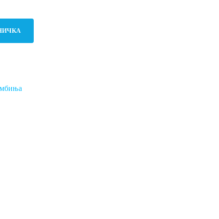
НИЧКА
мбиња