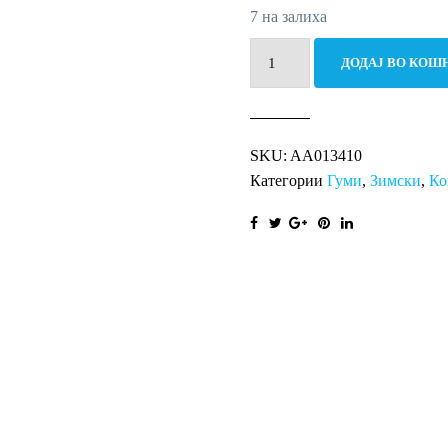
7 на залиха
185/75R16C
ДОДАЈ ВО КОШ
104/102R
CARGO
WINTER
SKU:
AA013410
RI
Категории
Гуми
,
Зимски
,
Ко
количина