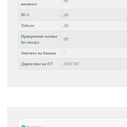
НЕ
носивост
M+S
ДА
Тубелес
ДА
Привремено возење
НЕ
без воздух
Заштита на бандаж
/
Директива на ЕУ
2020/740
Големина