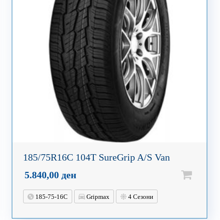
185/75R16C 104T SureGrip A/S Van
5.840,00
ден
185-75-16C
Gripmax
4 Сезони