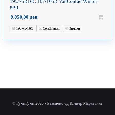
195/75R16C 107/105R VanContactWinter
8PR
9.850,00
ден
195-75-16C
Continental
Зимски
© ГумиГуми 2025 • Развиено од Клевер Маркетинг