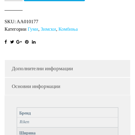
CARGO
WINTER
SKU:
AA010177
RI
Категории
Гуми
,
Зимски
,
Комбиња
количина
Дополнителни информации
Основни информации
Бренд
Riken
Ширина