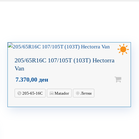
205/65R16C 107/105T (103T) Hectorra
Van
7.370,00
ден
205-65-16C
Matador
Летни