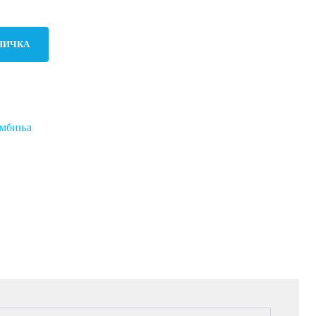
НИЧКА
мбиња