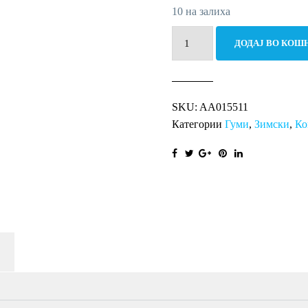
10 на залиха
205/65R16C
ДОДАЈ ВО КОШ
107/105R
WINTER
201
SKU:
AA015511
LT
Категории
Гуми
,
Зимски
,
Ко
TA
количина