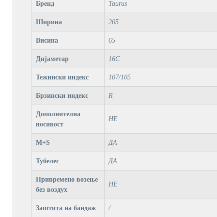
Бренд
Taurus
Ширина
205
Висина
65
Дијаметар
16C
Тежински индекс
107/105
Брзински индекс
R
Дополнителна
НЕ
носивост
M+S
ДА
Тубелес
ДА
Привремено возење
НЕ
без воздух
Заштита на бандаж
/