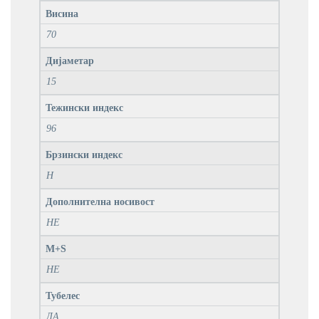
Висина
70
Дијаметар
15
Тежински индекс
96
Брзински индекс
H
Дополнителна носивост
НЕ
M+S
НЕ
Тубелес
ДА