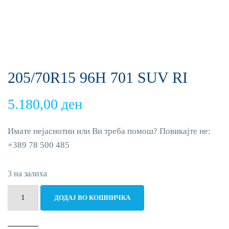
205/70R15 96H 701 SUV RI
5.180,00
ден
Имате нејаснотии или Ви треба помош? Повикајте не:
+389 78 500 485
3 на залиха
205/70R15
ДОДАЈ ВО КОШНИЧКА
96H
701