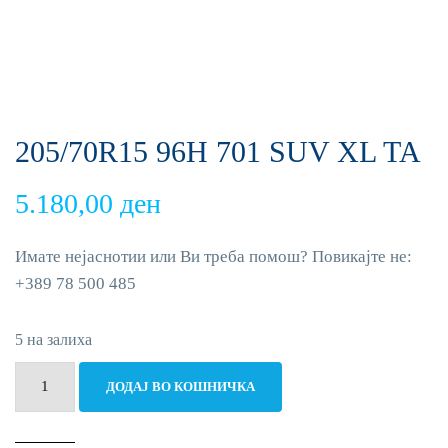
205/70R15 96H 701 SUV XL TA
5.180,00
ден
Имате нејаснотии или Ви треба помош? Повикајте не:
+389 78 500 485
5 на залиха
205/70R15
ДОДАЈ ВО КОШНИЧКА
96H
701