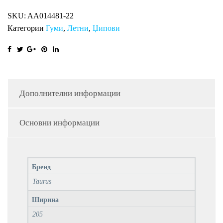
SUV
SKU:
AA014481-22
XL
Категории
Гуми
,
Летни
,
Џипови
TA
количина
Дополнителни информации
Основни информации
Бренд
Taurus
Ширина
205