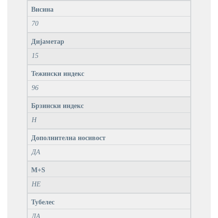
Висина
70
Дијаметар
15
Тежински индекс
96
Брзински индекс
H
Дополнителна носивост
ДА
M+S
НЕ
Тубелес
ДА