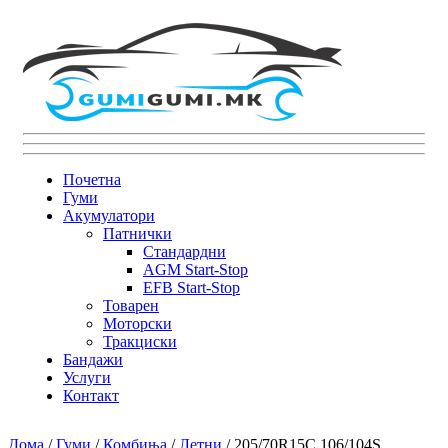
Почетна
Гуми
Акумулатори
Патнички
Стандардни
AGM Start-Stop
EFB Start-Stop
Товарен
Моторски
Тракциски
Бандажи
Услуги
Контакт
Дома
/
Гуми
/
Комбиња
/
Летни
/ 205/70R15C 106/104S