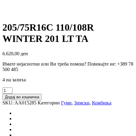
205/75R16C 110/108R
WINTER 201 LT TA
6.620,00
ден
Имате нејаснотии или Ви треба помош? Повикајте не: +389 78
500 485
4 на залиха
205/75R16C
110/108R
Додај во кошничка
WINTER
SKU:
AA015285
Категории
Гуми
,
Зимски
,
Комбиња
201
LT
TA
количина