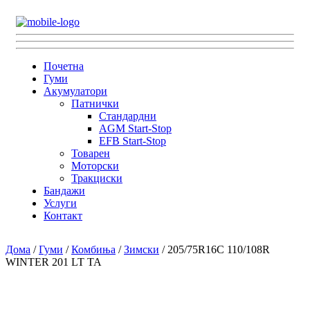
Почетна
Гуми
Акумулатори
Патнички
Стандардни
AGM Start-Stop
EFB Start-Stop
Товарен
Моторски
Тракциски
Бандажи
Услуги
Контакт
Дома
/
Гуми
/
Комбиња
/
Зимски
/ 205/75R16C 110/108R
WINTER 201 LT TA