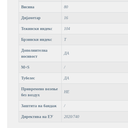
Висина
80
Дијаметар
16
Тежински индекс
104
Брзински индекс
T
Дополнителна
ДА
носивост
M+S
/
Тубелес
ДА
Привремено возење
НЕ
без воздух
Заштита на бандаж
/
Директива на ЕУ
2020/740