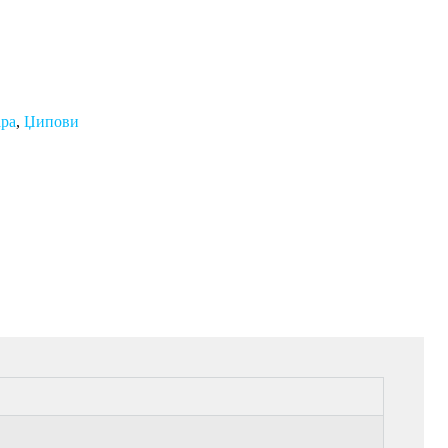
ра
,
Џипови