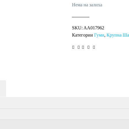
Нема на залиха
SKU:
AA017962
Категории
Гуми
,
Крупна Ша