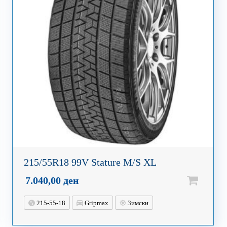
215/55R18 99V Stature M/S XL
7.040,00
ден
215-55-18
Gripmax
Зимски