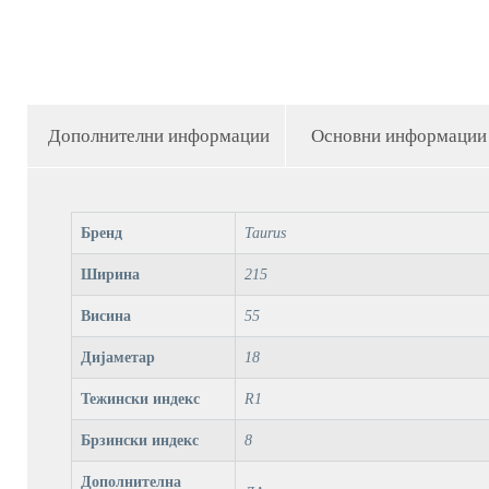
Дополнителни информации
Основни информации
Бренд
Taurus
Ширина
215
Висина
55
Дијаметар
18
Тежински индекс
R1
Брзински индекс
8
Дополнителна