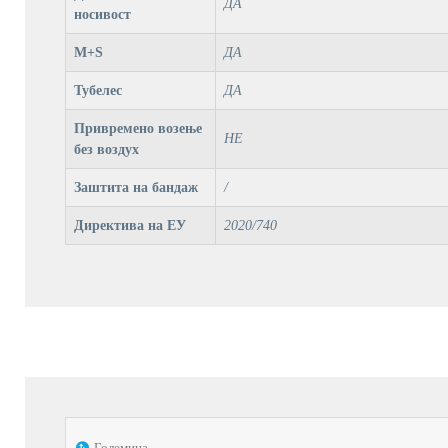
ДА
носивост
M+S
ДА
Тубелес
ДА
Привремено возење
НЕ
без воздух
Заштита на бандаж
/
Директива на ЕУ
2020/740
Големина