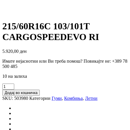
215/60R16C 103/101T
CARGOSPEEDEVO RI
5.920,00
ден
Имате нејаснотии или Ви треба помош? Повикајте не: +389 78
500 485
10 на залиха
215/60R16C
103/101T
Додај во кошничка
CARGOSPEEDEVO
SKU:
503980
Категории
Гуми
,
Комбиња
,
Летни
RI
количина