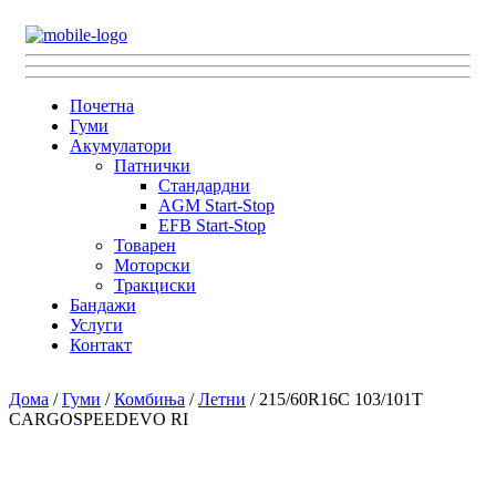
Почетна
Гуми
Акумулатори
Патнички
Стандардни
AGM Start-Stop
EFB Start-Stop
Товарен
Моторски
Тракциски
Бандажи
Услуги
Контакт
Дома
/
Гуми
/
Комбиња
/
Летни
/ 215/60R16C 103/101T
CARGOSPEEDEVO RI