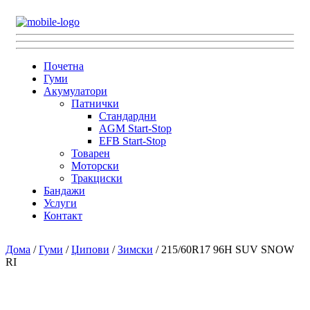
Почетна
Гуми
Акумулатори
Патнички
Стандардни
AGM Start-Stop
EFB Start-Stop
Товарен
Моторски
Тракциски
Бандажи
Услуги
Контакт
Дома
/
Гуми
/
Џипови
/
Зимски
/ 215/60R17 96H SUV SNOW
RI