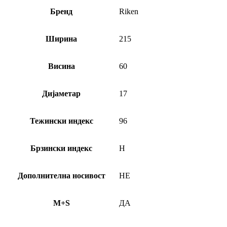
Бренд
Riken
Ширина
215
Висина
60
Дијаметар
17
Тежински индекс
96
Брзински индекс
H
Дополнителна носивост
НЕ
M+S
ДА