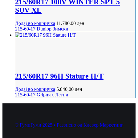
215/60R17 100V WINTER SPT 5
SUV XL
Додај во кошничка
11.780,00
ден
215-60-17
Dunlop
Зимски
215/60R17 96H Stature H/T
Додај во кошничка
5.840,00
ден
215-60-17
Gripmax
Летни
© ГумиГуми 2025 • Развиено од Клевер Маркетинг