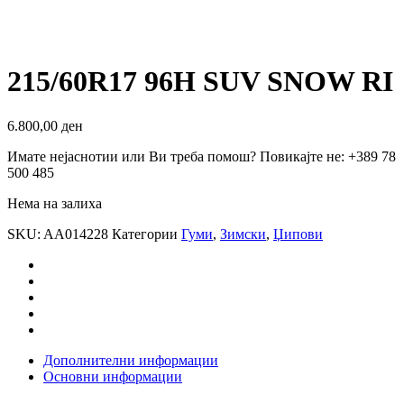
215/60R17 96H SUV SNOW RI
6.800,00
ден
Имате нејаснотии или Ви треба помош? Повикајте не: +389 78
500 485
Нема на залиха
SKU:
AA014228
Категории
Гуми
,
Зимски
,
Џипови
Дополнителни информации
Основни информации