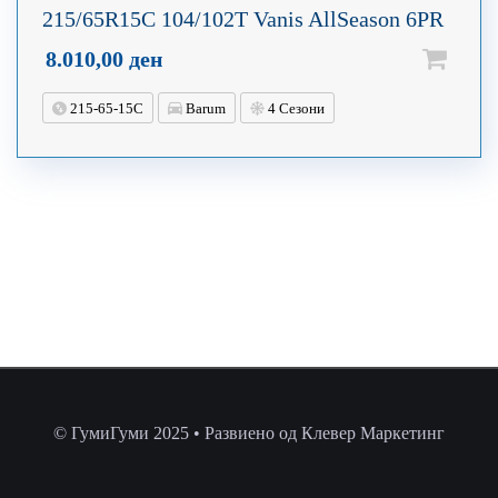
215/65R15C 104/102T Vanis AllSeason 6PR
8.010,00
ден
215-65-15C
Barum
4 Сезони
© ГумиГуми 2025 • Развиено од Клевер Маркетинг