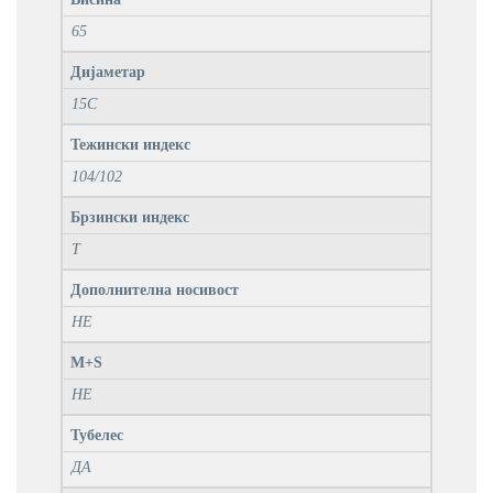
65
Дијаметар
15C
Тежински индекс
104/102
Брзински индекс
T
Дополнителна носивост
НЕ
M+S
НЕ
Тубелес
ДА