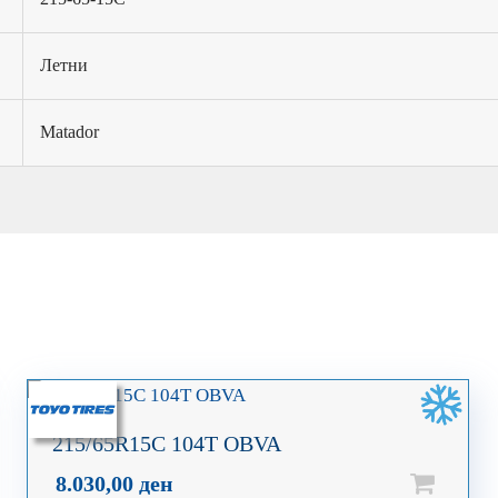
Летни
Matador
215/65R15C 104T OBVA
8.030,00
ден