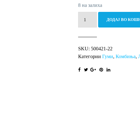
8 на залиха
215/65R15C
ДОДАЈ ВО КОШ
104/102T
Hectorra
Van
SKU:
500421-22
количина
Категории
Гуми
,
Комбиња
,