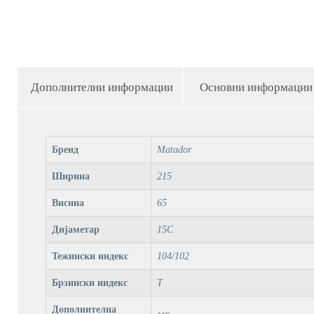
Дополнителни информации
Основни информации
Бренд
Matador
Ширина
215
Висина
65
Дијаметар
15C
Тежински индекс
104/102
Брзински индекс
T
Дополнителна