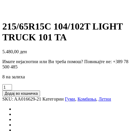
215/65R15C 104/102T LIGHT
TRUCK 101 TA
5.480,00
ден
Имате нејаснотии или Ви треба помош? Повикајте не: +389 78
500 485
8 на залиха
215/65R15C
104/102T
Додај во кошничка
LIGHT
SKU:
AA016629-21
Категории
Гуми
,
Комбиња
,
Летни
TRUCK
101
TA
количина