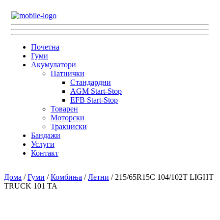
Почетна
Гуми
Акумулатори
Патнички
Стандардни
AGM Start-Stop
EFB Start-Stop
Товарен
Моторски
Тракциски
Бандажи
Услуги
Контакт
Дома
/
Гуми
/
Комбиња
/
Летни
/ 215/65R15C 104/102T LIGHT
TRUCK 101 TA