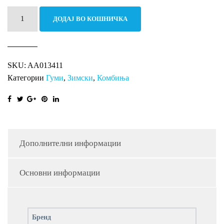
215/65R16C
ДОДАЈ ВО КОШНИЧКА
109/107R
CARGO
WINTER
SKU:
AA013411
RI
Категории
Гуми
,
Зимски
,
Комбиња
количина
Дополнителни информации
Основни информации
Бренд