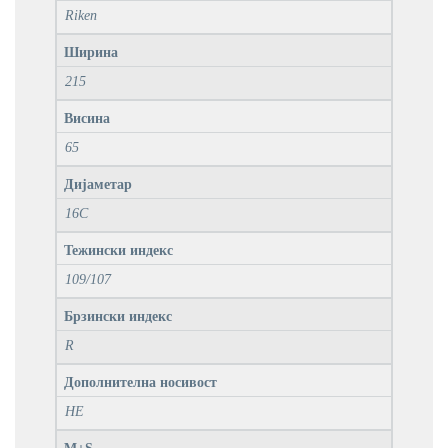
Riken
Ширина
215
Висина
65
Дијаметар
16C
Тежински индекс
109/107
Брзински индекс
R
Дополнителна носивост
НЕ