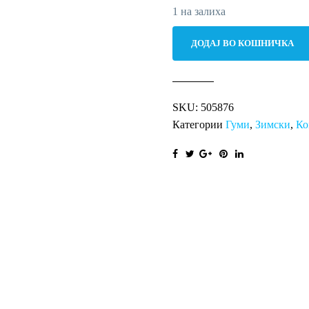
1 на залиха
215/65R16C
ДОДАЈ ВО КОШНИЧКА
109/107R(106T)
Nordicca
Van
SKU:
505876
8
Категории
Гуми
,
Зимски
,
Ко
количина