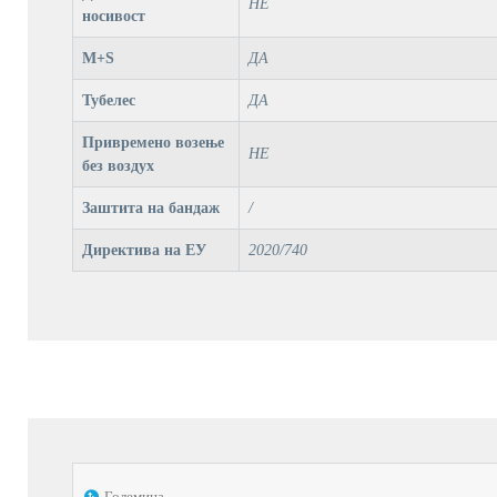
НЕ
носивост
M+S
ДА
Тубелес
ДА
Привремено возење
НЕ
без воздух
Заштита на бандаж
/
Директива на ЕУ
2020/740
Големина