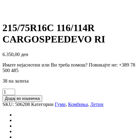
215/75R16C 116/114R
CARGOSPEEDEVO RI
6.350,00
ден
Имате нејаснотии или Ви треба помош? Повикајте не: +389 78
500 485
38 на залиха
215/75R16C
116/114R
Додај во кошничка
CARGOSPEEDEVO
SKU:
506208
Категории
Гуми
,
Комбиња
,
Летни
RI
количина