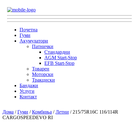
Почетна
Гуми
Акумулатори
Патнички
Стандардни
AGM Start-Stop
EFB Start-Stop
Товарен
Моторски
Тракциски
Бандажи
Услуги
Контакт
Дома
/
Гуми
/
Комбиња
/
Летни
/ 215/75R16C 116/114R
CARGOSPEEDEVO RI