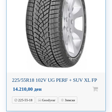
225/55R18 102V UG PERF + SUV XL FP
14.210,00
ден
225-55-18
Goodyear
Зимски