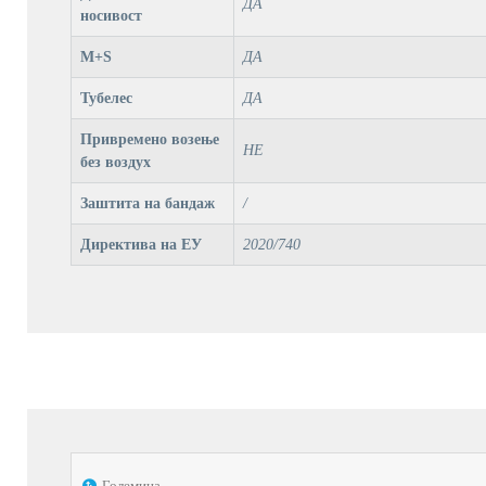
ДА
носивост
M+S
ДА
Тубелес
ДА
Привремено возење
НЕ
без воздух
Заштита на бандаж
/
Директива на ЕУ
2020/740
Големина