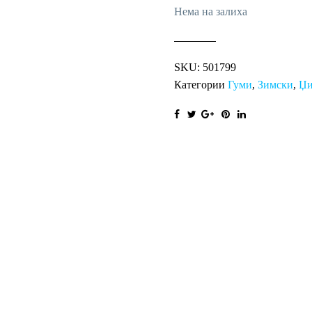
Нема на залиха
SKU:
501799
Категории
Гуми
,
Зимски
,
Џи