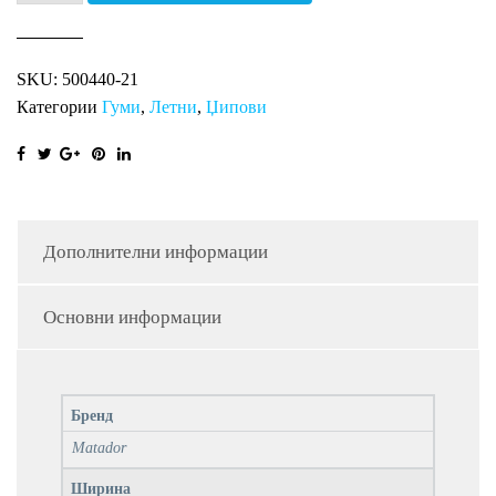
MP47
Hectorra
SKU:
500440-21
3
Категории
Гуми
,
Летни
,
Џипови
SUV
FR
количина
Дополнителни информации
Основни информации
Бренд
Matador
Ширина