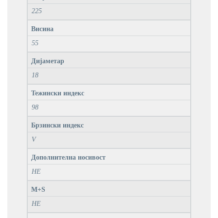
225
Висина
55
Дијаметар
18
Тежински индекс
98
Брзински индекс
V
Дополнителна носивост
НЕ
M+S
НЕ