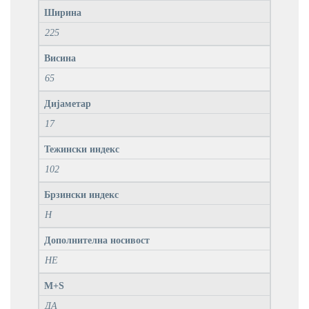
Ширина
225
Висина
65
Дијаметар
17
Тежински индекс
102
Брзински индекс
H
Дополнителна носивост
НЕ
M+S
ДА