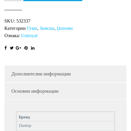
WINTER
SPT
SKU:
532337
5
Категории
Гуми
,
Зимски
,
Џипови
SUV
Ознака:
Uniroyal
количина
Дополнителни информации
Основни информации
Бренд
Dunlop