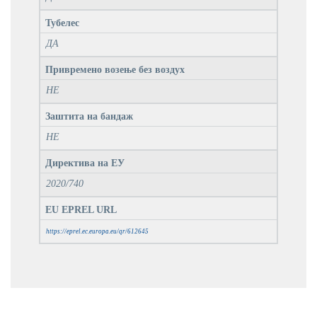
Тубелес
ДА
Привремено возење без воздух
НЕ
Заштита на бандаж
НЕ
Директива на ЕУ
2020/740
EU EPREL URL
https://eprel.ec.europa.eu/qr/612645