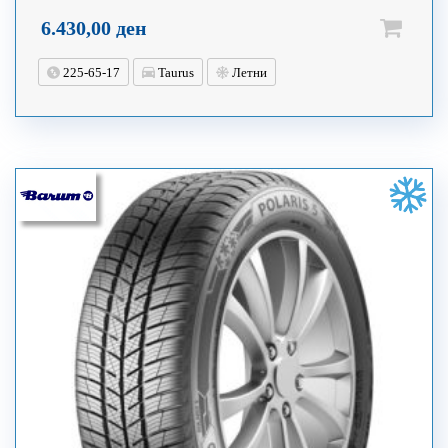
6.430,00
ден
225-65-17
Taurus
Летни