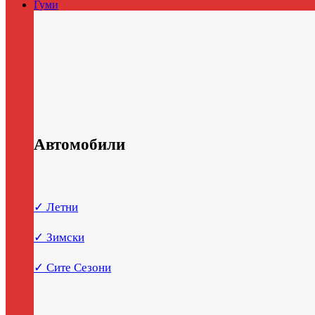
Гуми
Автомобили
✓ Летни
✓ Зимски
✓ Сите Сезони