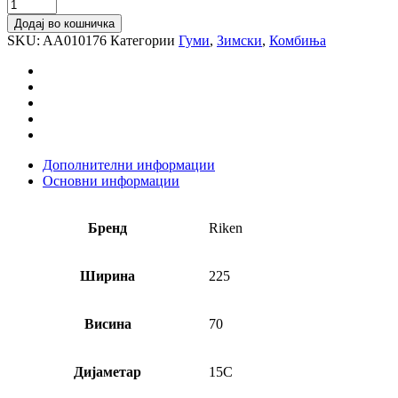
225/70R15C
112/110R
Додај во кошничка
CARGO
SKU:
AA010176
Категории
Гуми
,
Зимски
,
Комбиња
WINTER
RI
количина
Дополнителни информации
Основни информации
Бренд
Riken
Ширина
225
Висина
70
Дијаметар
15C