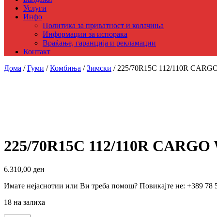
Услуги
Инфо
Политика за приватност и колачиња
Информации за испорака
Враќање, гаранција и рекламации
Контакт
Дома
/
Гуми
/
Комбиња
/
Зимски
/ 225/70R15C 112/110R CARG
225/70R15C 112/110R CARGO
6.310,00
ден
Имате нејаснотии или Ви треба помош? Повикајте не: +389 78 
18 на залиха