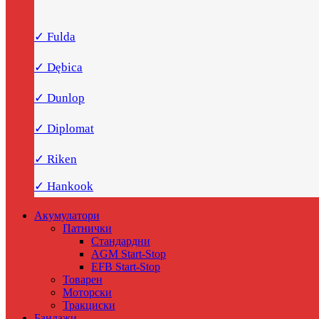
✓ Fulda
✓ Dębica
✓ Dunlop
✓ Diplomat
✓ Riken
✓ Hankook
Акумулатори
Патнички
Стандардни
AGM Start-Stop
EFB Start-Stop
Товарен
Моторски
Тракциски
Бандажи