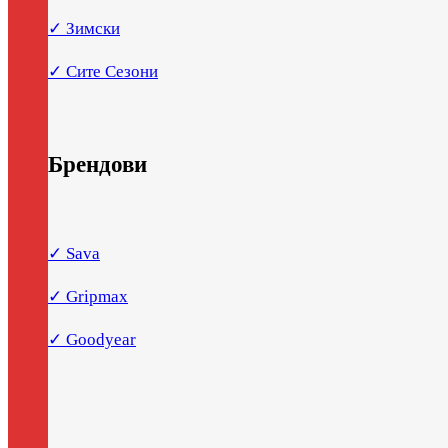
✓ Зимски
✓ Сите Сезони
Брендови
✓ Sava
✓ Gripmax
✓ Goodyear