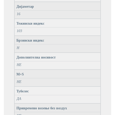
Дијаметар
16
Тежински индекс
103
Брзински индекс
H
Дополнителна носивост
НЕ
M+S
НЕ
Тубелес
ДА
Привремено возење без воздух