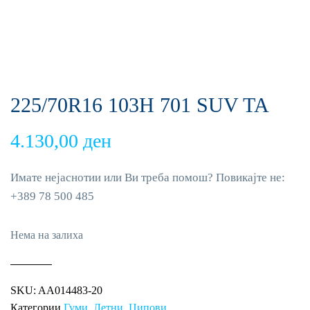
225/70R16 103H 701 SUV TA
4.130,00
ден
Имате нејаснотии или Ви треба помош? Повикајте не:
+389 78 500 485
Нема на залиха
SKU:
AA014483-20
Категории
Гуми
,
Летни
,
Џипови