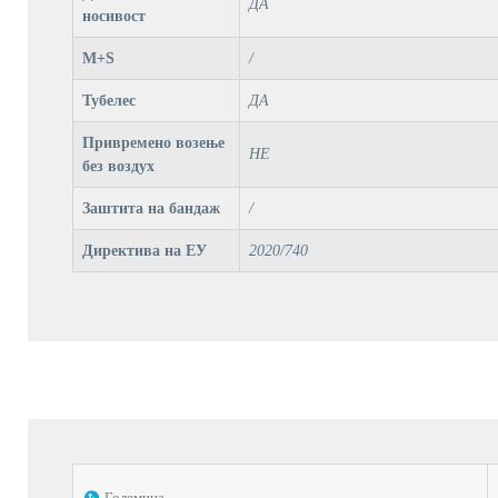
ДА
носивост
M+S
/
Тубелес
ДА
Привремено возење
НЕ
без воздух
Заштита на бандаж
/
Директива на ЕУ
2020/740
Големина