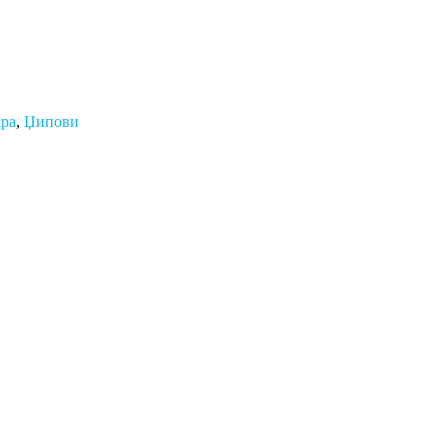
ра
,
Џипови