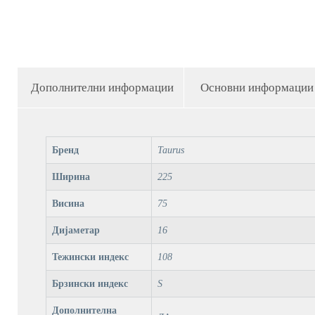
Дополнителни информации
Основни информации
Бренд
Taurus
Ширина
225
Висина
75
Дијаметар
16
Тежински индекс
108
Брзински индекс
S
Дополнителна