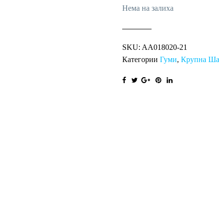
Нема на залиха
SKU:
AA018020-21
Категории
Гуми
,
Крупна Ша