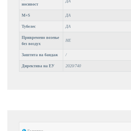
ДА
носивост
M+S
ДА
Тубелес
ДА
Привремено возење
НЕ
без воздух
Заштита на бандаж
/
Директива на ЕУ
2020/740
Големина