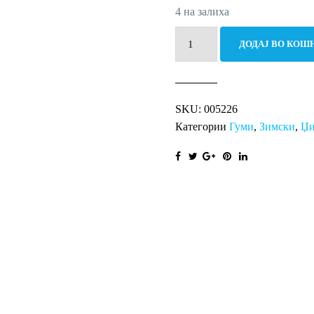
4 на залиха
235/45R20
ДОДАЈ ВО КОШ
100V
PILOT
ALPIN
SKU:
005226
5
Категории
Гуми
,
Зимски
,
Џи
SUV
XL
количина