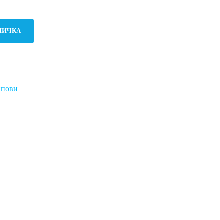
НИЧКА
пови