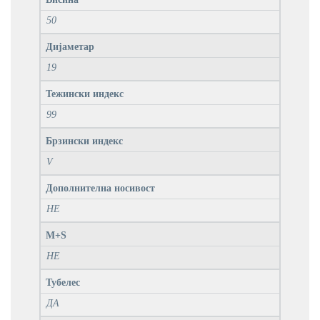
50
Дијаметар
19
Тежински индекс
99
Брзински индекс
V
Дополнителна носивост
НЕ
M+S
НЕ
Тубелес
ДА