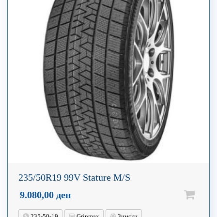
235/50R19 99V Stature M/S
9.080,00
ден
235-50-19
Gripmax
Зимски