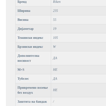
Бренд
Riken
Ширина
235
Висина
55
Дијаметар
19
Тежински индекс
105
Брзински индекс
W
Дополнителна
ДА
носивост
M+S
НЕ
Тубелес
ДА
Привремено возење
НЕ
без воздух
Заштита на бандаж
/