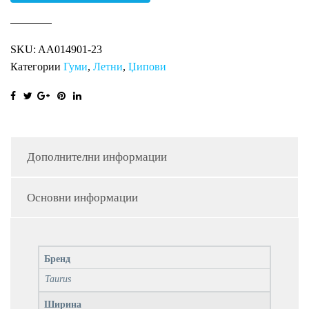
701
SUV
SKU:
AA014901-23
XL
Категории
Гуми
,
Летни
,
Џипови
TA
количина
Дополнителни информации
Основни информации
Бренд
Taurus
Ширина