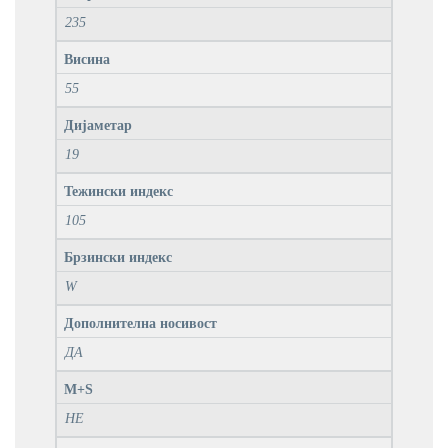
235
Висина
55
Дијаметар
19
Тежински индекс
105
Брзински индекс
W
Дополнителна носивост
ДА
M+S
НЕ