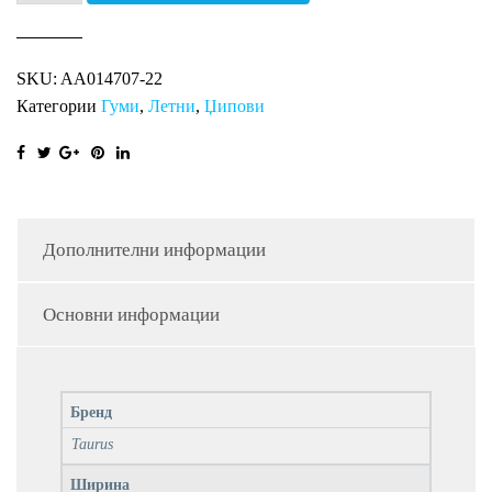
701
SUV
SKU:
AA014707-22
TAURUS
Категории
Гуми
,
Летни
,
Џипови
количина
Дополнителни информации
Основни информации
Бренд
Taurus
Ширина