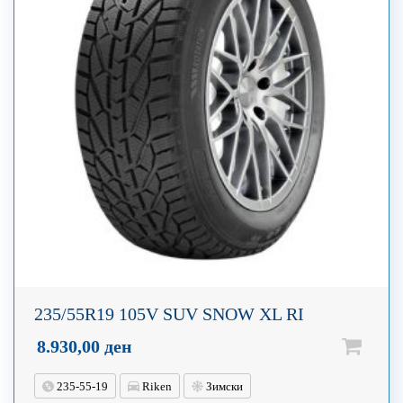
235/55R19 105V SUV SNOW XL RI
8.930,00
ден
235-55-19
Riken
Зимски