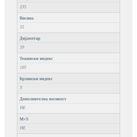
235
Висина
55
Дијаметар
19
Тежински индекс
105
Брзински индекс
Y
Дополнителна носивост
НЕ
M+S
НЕ