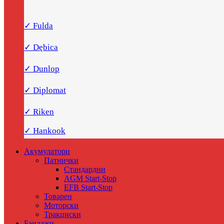
✓ Fulda
✓ Dębica
✓ Dunlop
✓ Diplomat
✓ Riken
✓ Hankook
Акумулатори
Патнички
Стандардни
AGM Start-Stop
EFB Start-Stop
Товарен
Моторски
Тракциски
Бандажи