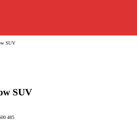
now SUV
now SUV
500 485