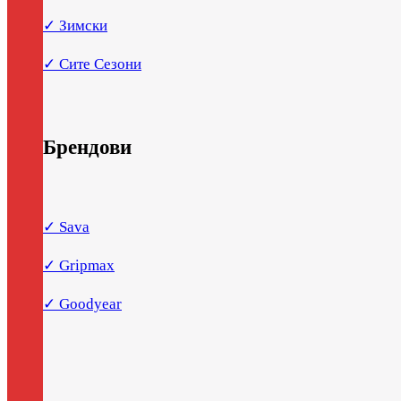
✓ Зимски
✓ Сите Сезони
Брендови
✓ Sava
✓ Gripmax
✓ Goodyear