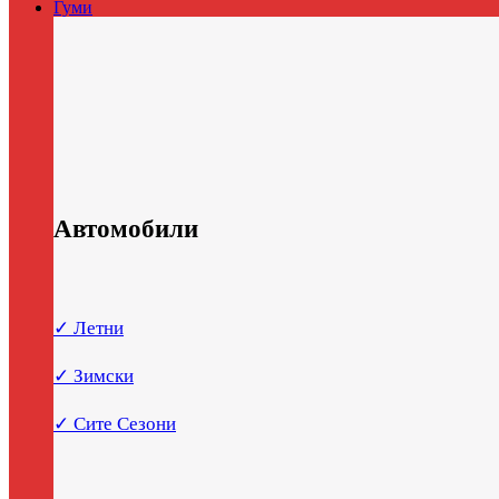
Гуми
Автомобили
✓ Летни
✓ Зимски
✓ Сите Сезони