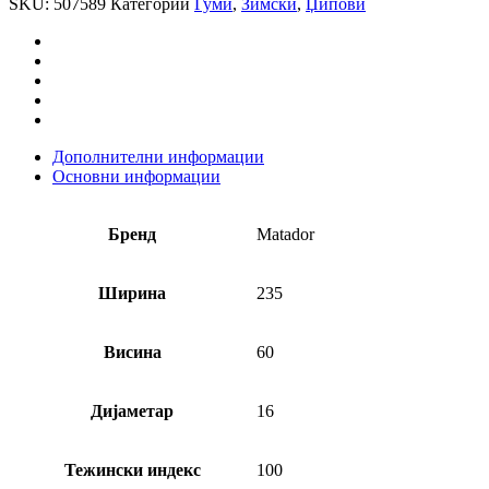
SKU:
507589
Категории
Гуми
,
Зимски
,
Џипови
Дополнителни информации
Основни информации
Бренд
Matador
Ширина
235
Висина
60
Дијаметар
16
Тежински индекс
100