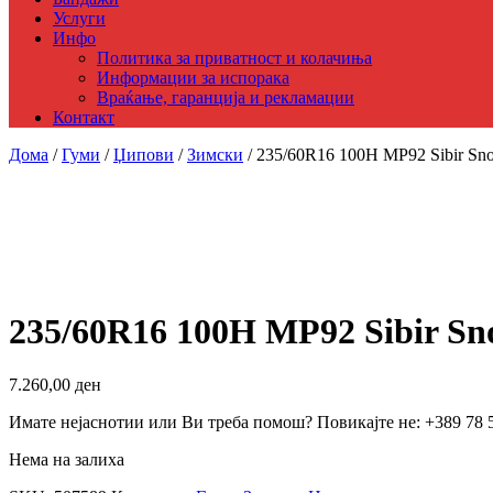
Услуги
Инфо
Политика за приватност и колачиња
Информации за испорака
Враќање, гаранција и рекламации
Контакт
Дома
/
Гуми
/
Џипови
/
Зимски
/ 235/60R16 100H MP92 Sibir S
235/60R16 100H MP92 Sibir S
7.260,00
ден
Имате нејаснотии или Ви треба помош? Повикајте не: +389 78 
Нема на залиха