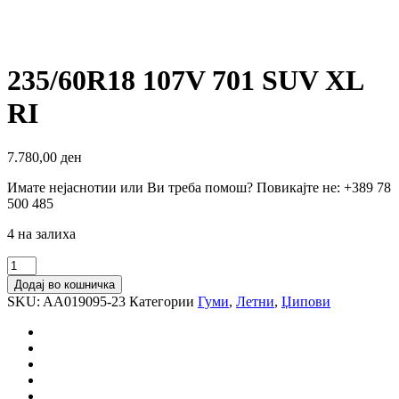
235/60R18 107V 701 SUV XL
RI
7.780,00
ден
Имате нејаснотии или Ви треба помош? Повикајте не: +389 78
500 485
4 на залиха
235/60R18
107V
Додај во кошничка
701
SKU:
AA019095-23
Категории
Гуми
,
Летни
,
Џипови
SUV
XL
RI
количина