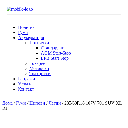
Почетна
Гуми
Акумулатори
Патнички
Стандардни
AGM Start-Stop
EFB Start-Stop
Товарен
Моторски
Тракциски
Бандажи
Услуги
Контакт
Дома
/
Гуми
/
Џипови
/
Летни
/ 235/60R18 107V 701 SUV XL
RI