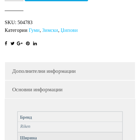
SUV
SNOW
SKU:
504783
XL
Категории
Гуми
,
Зимски
,
Џипови
RI
количина
Дополнителни информации
Основни информации
Бренд
Riken
Ширина