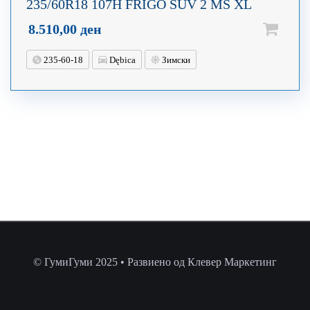
235/60R18 107H FRIGO SUV 2 MS XL
8.510,00
ден
235-60-18
Dębica
Зимски
© ГумиГуми 2025 • Развиено од Клевер Маркетинг