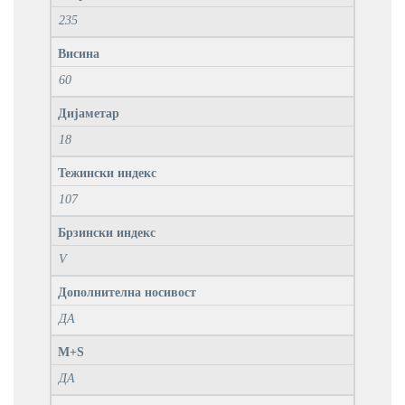
235
Висина
60
Дијаметар
18
Тежински индекс
107
Брзински индекс
V
Дополнителна носивост
ДА
M+S
ДА