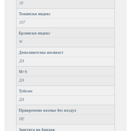
18
Тежински индекс
107
Брзински индекс
W
Дополнителна носивост
ДА
M+S
ДА
Тубелес
ДА
Привремено возење без воздух
НЕ
Заштита на бандаж