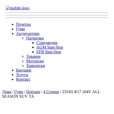
Почетна
Гуми
Акумулатори
Патнички
Стандардни
AGM Start-Stop
EFB Start-Stop
Товарен
Моторски
Тракциски
Бандажи
Услуги
Контакт
Дома
/
Гуми
/
Џипови
/
4 Сезони
/ 235/65 R17 104V ALL
SEASON SUV TA