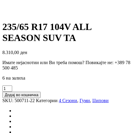
235/65 R17 104V ALL
SEASON SUV TA
8.310,00
ден
Имате нејаснотии или Ви треба помош? Повикајте не: +389 78
500 485
6 на залиха
235/65
R17
Додај во кошничка
104V
SKU:
500711-22
Категории
4 Сезони
,
Гуми
,
Џипови
ALL
SEASON
SUV
TA
количина